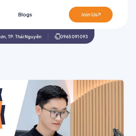
Blogs
Join Us
ơn, TP. Thái Nguyên
0965 091 093