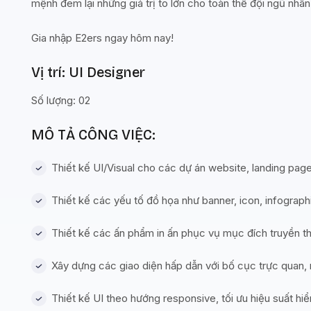
mệnh đem lại những giá trị to lớn cho toàn thể đội ngũ nhân
Gia nhập E2ers ngay hôm nay!
Vị trí: UI Designer
Số lượng: 02
MÔ TẢ CÔNG VIỆC:
Thiết kế UI/Visual cho các dự án website, landing pag
Thiết kế các yếu tố đồ họa như banner, icon, infograp
Thiết kế các ấn phẩm in ấn phục vụ mục đích truyền t
Xây dựng các giao diện hấp dẫn với bố cục trực quan, 
Thiết kế UI theo hướng responsive, tối ưu hiệu suất hiể